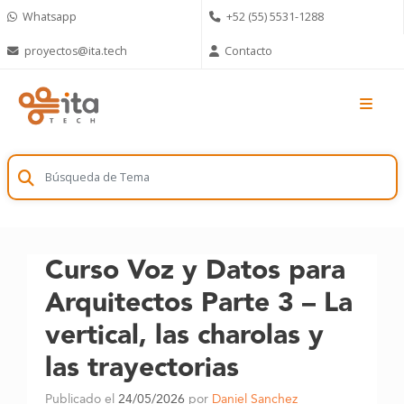
Skip
Whatsapp
+52 (55) 5531-1288
to
content
proyectos@ita.tech
Contacto
Curso Voz y Datos para
Arquitectos Parte 3 – La
vertical, las charolas y
las trayectorias
Publicado el
24/05/2026
por
Daniel Sanchez