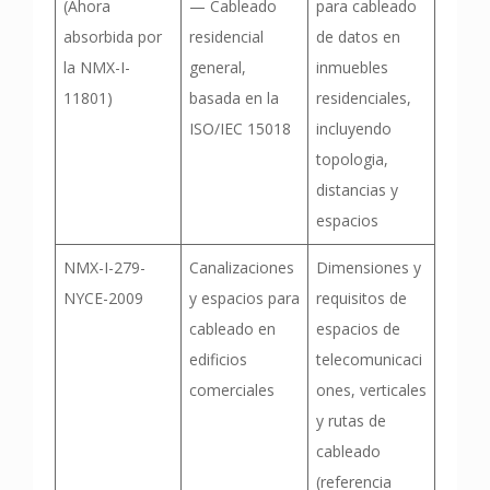
(Ahora
— Cableado
para cableado
absorbida por
residencial
de datos en
la NMX-I-
general,
inmuebles
11801)
basada en la
residenciales,
ISO/IEC 15018
incluyendo
topologia,
distancias y
espacios
NMX-I-279-
Canalizaciones
Dimensiones y
NYCE-2009
y espacios para
requisitos de
cableado en
espacios de
edificios
telecomunicaci
comerciales
ones, verticales
y rutas de
cableado
(referencia