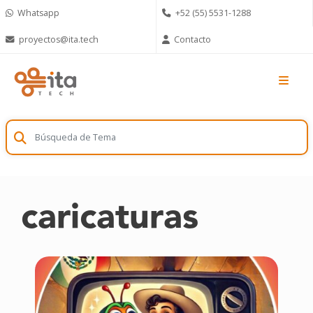
Skip
Whatsapp
+52 (55) 5531-1288
to
content
proyectos@ita.tech
Contacto
caricaturas