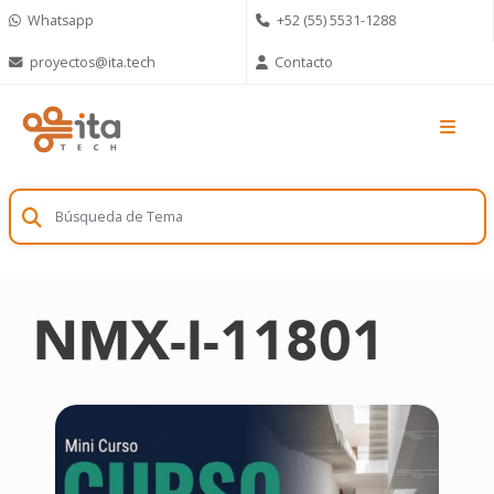
Skip
Whatsapp
+52 (55) 5531-1288
to
content
proyectos@ita.tech
Contacto
NMX-I-11801