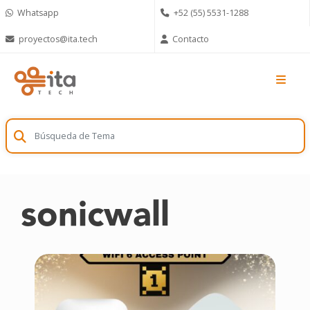
Skip
Whatsapp
+52 (55) 5531-1288
to
content
proyectos@ita.tech
Contacto
sonicwall