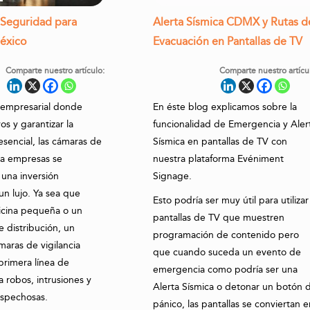
Seguridad para
Alerta Sísmica CDMX y Rutas d
éxico
Evacuación en Pantallas de TV
Comparte nuestro artículo:
Comparte nuestro artícu
empresarial donde
En éste blog explicamos sobre la
os y garantizar la
funcionalidad de Emergencia y Aler
esencial, las cámaras de
Sísmica en pantallas de TV con
ra empresas se
nuestra plataforma Evéniment
 una inversión
Signage.
un lujo. Ya sea que
Esto podría ser muy útil para utilizar
icina pequeña o un
pantallas de TV que muestren
e distribución, un
programación de contenido pero
maras de vigilancia
que cuando suceda un evento de
primera línea de
emergencia como podría ser una
 robos, intrusiones y
Alerta Sísmica o detonar un botón 
ospechosas.
pánico, las pantallas se conviertan e