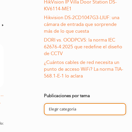
HikVision IP Villa Door Station DS-
KV6114-ME1
Hikvision DS-2CD1047G3-LIUF: una
cámara de entrada que sorprende
s
más de lo que cuesta
DORI vs. OODPCVS: la norma IEC
62676-4:2025 que redefine el diseño
de CCTV
¿Cuántos cables de red necesita un
punto de acceso WiFi? La norma TIA-
568.1-E-1 lo aclara
s…
Publicaciones por tema
-
Publicaciones
por
tema
lo: