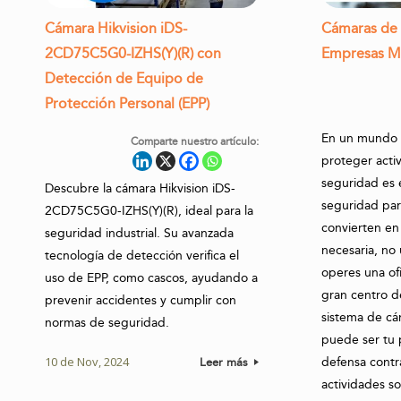
Cámara Hikvision iDS-
Cámaras de 
2CD75C5G0-IZHS(Y)(R) con
Empresas M
Detección de Equipo de
Protección Personal (EPP)
En un mundo 
Comparte nuestro artículo:
proteger activ
seguridad es 
Descubre la cámara Hikvision iDS-
seguridad pa
2CD75C5G0-IZHS(Y)(R), ideal para la
convierten en
seguridad industrial. Su avanzada
necesaria, no 
tecnología de detección verifica el
operes una of
uso de EPP, como cascos, ayudando a
gran centro d
prevenir accidentes y cumplir con
sistema de cá
normas de seguridad.
puede ser tu 
defensa contra
10 de Nov, 2024
Leer más
actividades s