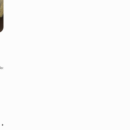
lo:
s