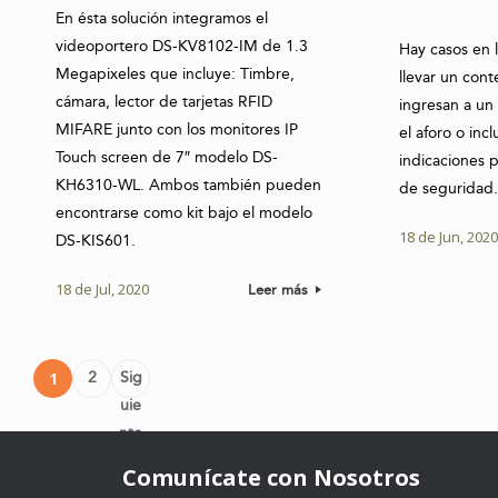
En ésta solución integramos el
videoportero DS-KV8102-IM de 1.3
Hay casos en 
Megapixeles que incluye: Timbre,
llevar un con
cámara, lector de tarjetas RFID
ingresan a un
MIFARE junto con los monitores IP
el aforo o inc
Touch screen de 7″ modelo DS-
indicaciones 
KH6310-WL. Ambos también pueden
de seguridad
encontrarse como kit bajo el modelo
18 de Jun, 202
DS-KIS601.
18 de Jul, 2020
Leer más
Post navigation
2
Sig
1
uie
nte
»
Comunícate con Nosotros