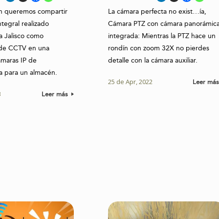
ón queremos compartir
La cámara perfecta no exist…ía,
tegral realizado
Cámara PTZ con cámara panorámic
a Jalisco como
integrada: Mientras la PTZ hace un
de CCTV en una
rondín con zoom 32X no pierdes
ámaras IP de
detalle con la cámara auxiliar.
ia para un almacén.
25 de Apr, 2022
Leer má
3
Leer más