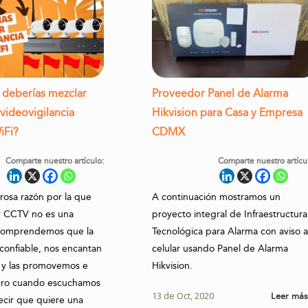
 deberías mezclar
Proveedor Panel de Alarma
videovigilancia
Hikvision para Casa y Empresa
iFi?
CDMX
Comparte nuestro artículo:
Comparte nuestro artícu
osa razón por la que
A continuación mostramos un
y CCTV no es una
proyecto integral de Infraestructura
Comprendemos que la
Tecnológica para Alarma con aviso a
 confiable, nos encantan
celular usando Panel de Alarma
i y las promovemos e
Hikvision.
pero cuando escuchamos
13 de Oct, 2020
Leer má
decir que quiere una