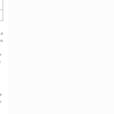
La
ña
r
z
a
o