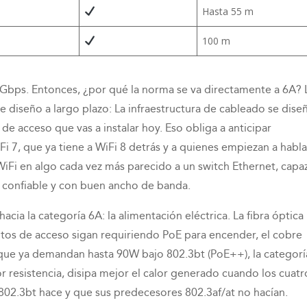
Hasta 55 m
100 m
0 Gbps. Entonces, ¿por qué la norma se va directamente a 6A? 
 diseño a largo plazo: La infraestructura de cableado se dise
de acceso que vas a instalar hoy. Eso obliga a anticipar
 7, que ya tiene a WiFi 8 detrás y a quienes empiezan a habla
 WiFi en algo cada vez más parecido a un switch Ethernet, capa
 confiable y con buen ancho de banda.
ia la categoría 6A: la alimentación eléctrica. La fibra óptica
ntos de acceso sigan requiriendo PoE para encender, el cobre
s que ya demandan hasta 90W bajo 802.3bt (PoE++), la categorí
r resistencia, disipa mejor el calor generado cuando los cuatr
02.3bt hace y que sus predecesores 802.3af/at no hacían.