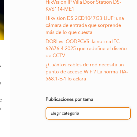
HikVision IP Villa Door Station DS-
KV6114-ME1
Hikvision DS-2CD1047G3-LIUF: una
cámara de entrada que sorprende
más de lo que cuesta
DORI vs. OODPCVS: la norma IEC
62676-4:2025 que redefine el diseño
de CCTV
¿Cuántos cables de red necesita un
s
punto de acceso WiFi? La norma TIA-
568.1-E-1 lo aclara
u
Publicaciones por tema
e
n
Publicaciones
por
tema