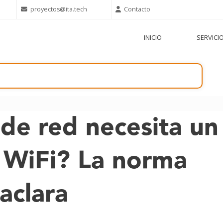
proyectos@ita.tech
Contacto
INICIO
SERVICI
de red necesita un
 WiFi? La norma
aclara