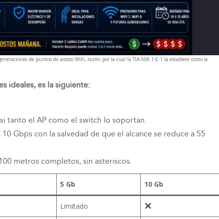
neraciones de puntos de acceso WiFi, razón por la cual la TIA-568.1-E-1 la establece como la
 ideales, es la siguiente:
si tanto el AP como el switch lo soportan.
a 10 Gbps con la salvedad de que el alcance se reduce a 55
100 metros completos, sin asteriscos.
5 Gb
10 Gb
Limitado