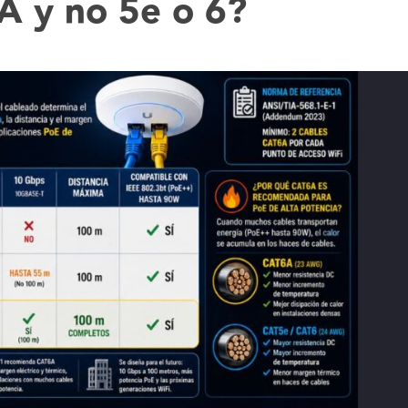
A y no 5e o 6
?