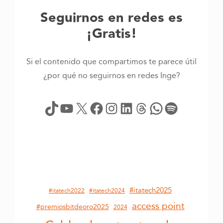
Seguirnos en redes es
¡Gratis!
Si el contenido que compartimos te parece útil
¿por qué no seguirnos en redes Inge?
TikTok
YouTube
X
Facebook
Instagram
LinkedIn
Threads
WhatsApp
Spotify
#itatech2025
#itatech2022
#itatech2024
access point
#premiosbitdeoro2025
2024