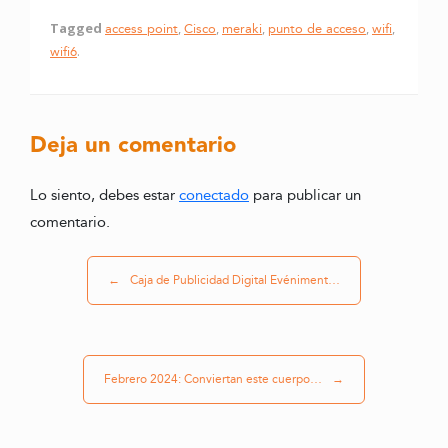
Tagged
access point
,
Cisco
,
meraki
,
punto de acceso
,
wifi
,
wifi6
.
Deja un comentario
Lo siento, debes estar
conectado
para publicar un
comentario.
Post navigation
←
Caja de Publicidad Digital Evéniment…
Febrero 2024: Conviertan este cuerpo…
→