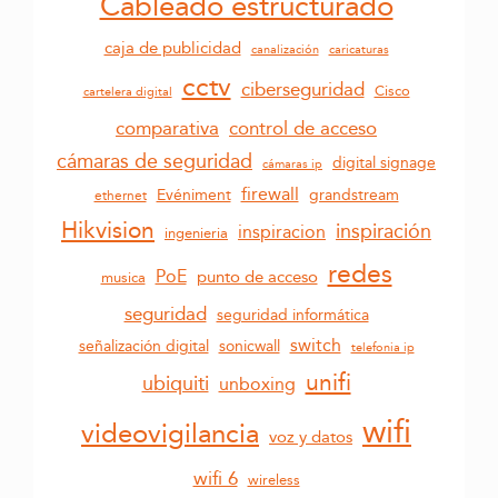
Cableado estructurado
caja de publicidad
canalización
caricaturas
cctv
ciberseguridad
Cisco
cartelera digital
control de acceso
comparativa
cámaras de seguridad
digital signage
cámaras ip
firewall
grandstream
Evéniment
ethernet
Hikvision
inspiración
inspiracion
ingenieria
redes
PoE
punto de acceso
musica
seguridad
seguridad informática
switch
sonicwall
señalización digital
telefonia ip
unifi
ubiquiti
unboxing
wifi
videovigilancia
voz y datos
wifi 6
wireless