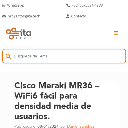
Skip
Whatsapp
+52 (55) 5531-1288
to
content
proyectos@ita.tech
Contacto
Cisco Meraki MR36 –
WiFi6 fácil para
densidad media de
usuarios.
Publicado el
08/01/2024
por
Daniel Sanchez