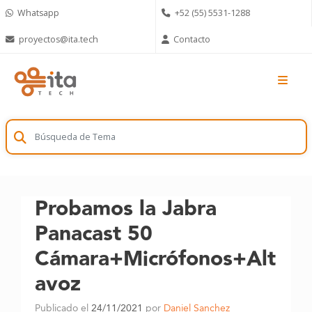
Skip
Whatsapp
+52 (55) 5531-1288
to
content
proyectos@ita.tech
Contacto
Probamos la Jabra
Panacast 50
Cámara+Micrófonos+Alt
avoz
Publicado el
24/11/2021
por
Daniel Sanchez