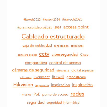
#itatech2025
#itatech2022
#itatech2024
access point
#premiosbitdeoro2025
2024
Cableado estructurado
caja de publicidad
canalización
caricaturas
cctv
ciberseguridad
Cisco
cartelera digital
comparativa
control de acceso
cámaras de seguridad
digital signage
cámaras ip
firewall
grandstream
Evéniment
ethernet
Hikvision
inspiración
inspiracion
ingenieria
redes
PoE
punto de acceso
musica
seguridad
seguridad informática