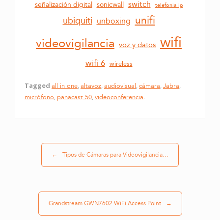
switch
sonicwall
señalización digital
telefonia ip
unifi
ubiquiti
unboxing
wifi
videovigilancia
voz y datos
wifi 6
wireless
Tagged
all in one
,
altavoz
,
audiovisual
,
cámara
,
Jabra
,
micrófono
,
panacast 50
,
videoconferencia
.
Post navigation
←
Tipos de Cámaras para Videovigilancia…
Grandstream GWN7602 WiFi Access Point
→