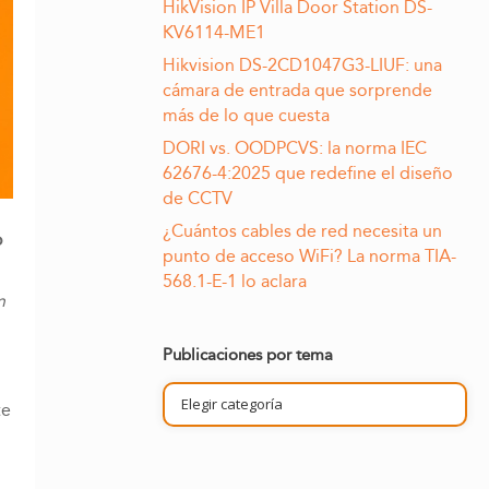
HikVision IP Villa Door Station DS-
KV6114-ME1
Hikvision DS-2CD1047G3-LIUF: una
cámara de entrada que sorprende
más de lo que cuesta
DORI vs. OODPCVS: la norma IEC
62676-4:2025 que redefine el diseño
de CCTV
¿Cuántos cables de red necesita un
o
punto de acceso WiFi? La norma TIA-
568.1-E-1 lo aclara
n
Publicaciones por tema
Publicaciones
te
por
tema