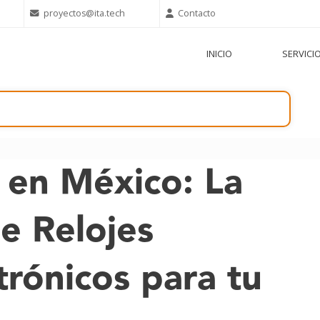
proyectos@ita.tech
Contacto
INICIO
SERVICI
 en México: La
de Relojes
rónicos para tu