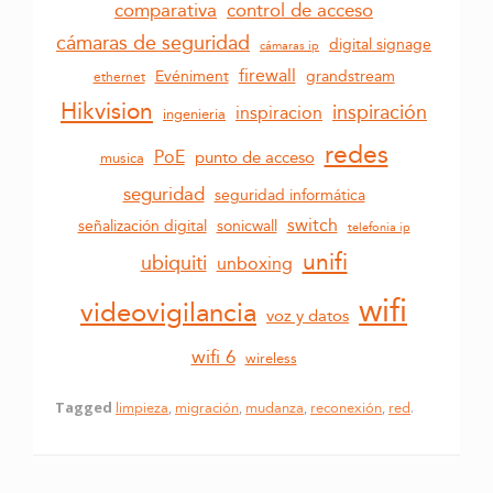
control de acceso
comparativa
cámaras de seguridad
digital signage
cámaras ip
firewall
grandstream
Evéniment
ethernet
Hikvision
inspiración
inspiracion
ingenieria
redes
PoE
punto de acceso
musica
seguridad
seguridad informática
switch
sonicwall
señalización digital
telefonia ip
unifi
ubiquiti
unboxing
wifi
videovigilancia
voz y datos
wifi 6
wireless
Tagged
limpieza
,
migración
,
mudanza
,
reconexión
,
red
.
Post navigation