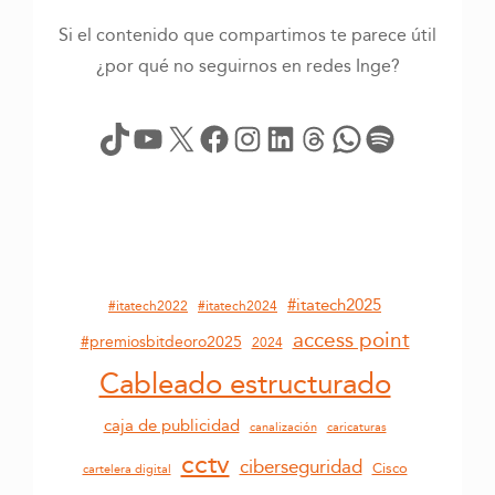
Si el contenido que compartimos te parece útil
¿por qué no seguirnos en redes Inge?
TikTok
YouTube
X
Facebook
Instagram
LinkedIn
Threads
WhatsApp
Spotify
#itatech2025
#itatech2022
#itatech2024
access point
#premiosbitdeoro2025
2024
Cableado estructurado
caja de publicidad
canalización
caricaturas
cctv
ciberseguridad
Cisco
cartelera digital