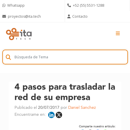
Skip
Whatsapp
+52 (55) 5531-1288
to
content
proyectos@ita.tech
Contacto
4 pasos para trasladar la
red de su empresa
Publicado el
20/07/2017
por
Daniel Sanchez
Encuentrame en:
Comparte nuestro artículo: