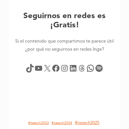
Seguirnos en redes es
¡Gratis!
Si el contenido que compartimos te parece útil
¿por qué no seguirnos en redes Inge?
TikTok
YouTube
X
Facebook
Instagram
LinkedIn
Threads
WhatsApp
Spotify
#itatech2025
#itatech2022
#itatech2024