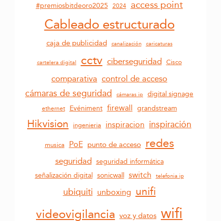
access point
#premiosbitdeoro2025
2024
Cableado estructurado
caja de publicidad
canalización
caricaturas
cctv
ciberseguridad
Cisco
cartelera digital
control de acceso
comparativa
cámaras de seguridad
digital signage
cámaras ip
firewall
grandstream
Evéniment
ethernet
Hikvision
inspiración
inspiracion
ingenieria
redes
PoE
punto de acceso
musica
seguridad
seguridad informática
switch
sonicwall
señalización digital
telefonia ip
unifi
ubiquiti
unboxing
wifi
videovigilancia
voz y datos