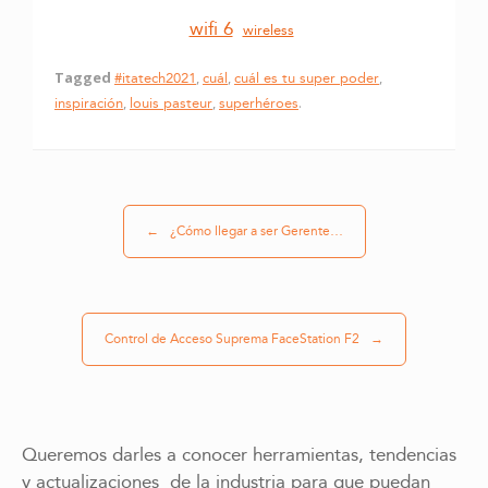
wifi 6
wireless
Tagged
#itatech2021
,
cuál
,
cuál es tu super poder
,
inspiración
,
louis pasteur
,
superhéroes
.
Post navigation
←
¿Cómo llegar a ser Gerente…
Control de Acceso Suprema FaceStation F2
→
Queremos darles a conocer herramientas, tendencias
y actualizaciones de la industria para que puedan