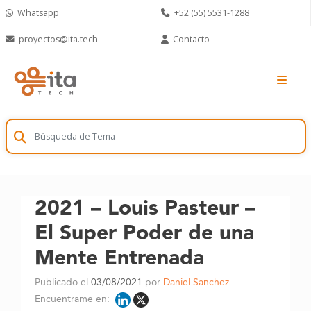
Skip
Whatsapp
+52 (55) 5531-1288
to
content
proyectos@ita.tech
Contacto
2021 – Louis Pasteur –
El Super Poder de una
Mente Entrenada
Publicado el
03/08/2021
por
Daniel Sanchez
Encuentrame en: