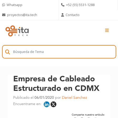
Skip
Whatsapp
+52 (55) 5531-1288
to
content
proyectos@ita.tech
Contacto
Empresa de Cableado
Estructurado en CDMX
Publicado el
06/01/2020
por
Daniel Sanchez
Encuentrame en:
Comparte nuestro artículo: