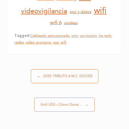
wifi
videovigilancia
voz y datos
wifi 6
wireless
Tagged
Cableado estructurado
,
cctv
,
curriculum
,
ita tech
,
redes
,
video proyecto
,
voz
,
wifi
.
Post navigation
←
2020: TRIBUTO A M.C. ESCHER
Unifi USG – Cómo Clonar…
→