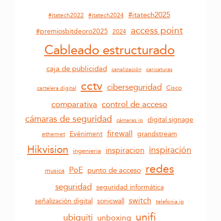
#itatech2025
#itatech2022
#itatech2024
access point
#premiosbitdeoro2025
2024
Cableado estructurado
caja de publicidad
canalización
caricaturas
cctv
ciberseguridad
Cisco
cartelera digital
control de acceso
comparativa
cámaras de seguridad
digital signage
cámaras ip
firewall
grandstream
Evéniment
ethernet
Hikvision
inspiración
inspiracion
ingenieria
redes
PoE
punto de acceso
musica
seguridad
seguridad informática
switch
sonicwall
señalización digital
telefonia ip
unifi
ubiquiti
unboxing