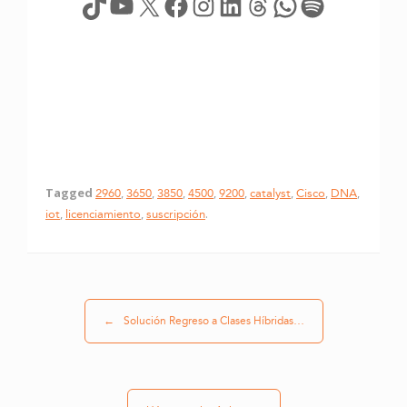
TikTok
YouTube
X
Facebook
Instagram
LinkedIn
Threads
WhatsApp
Spotify
Tagged
2960
,
3650
,
3850
,
4500
,
9200
,
catalyst
,
Cisco
,
DNA
,
iot
,
licenciamiento
,
suscripción
.
Post navigation
←
Solución Regreso a Clases Híbridas…