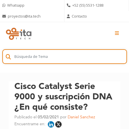
Skip
Whatsapp
+52 (55) 5531-1288
to
content
proyectos@ita.tech
Contacto
Cisco Catalyst Serie
9000 y suscripción DNA
¿En qué consiste?
Publicado el
05/02/2021
por
Daniel Sanchez
Encuentrame en: