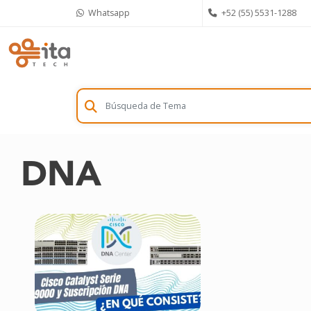
Skip
Whatsapp
+52 (55) 5531-1288
to
content
DNA