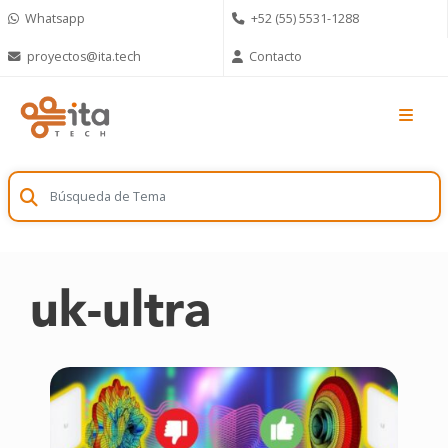
Skip
Whatsapp
+52 (55) 5531-1288
to
content
proyectos@ita.tech
Contacto
uk-ultra