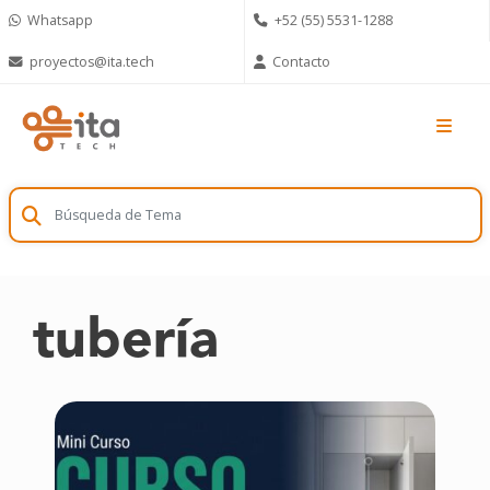
Skip
Whatsapp
+52 (55) 5531-1288
to
content
proyectos@ita.tech
Contacto
tubería