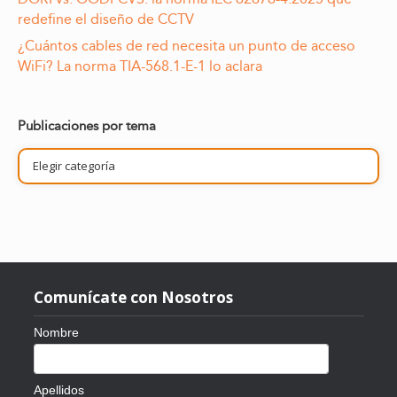
redefine el diseño de CCTV
¿Cuántos cables de red necesita un punto de acceso
WiFi? La norma TIA-568.1-E-1 lo aclara
Publicaciones por tema
Publicaciones
por
tema
Comunícate con Nosotros
Nombre
Apellidos