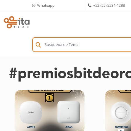
Skip
Whatsapp
+52 (55) 5531-1288
to
content
#premiosbitdeor