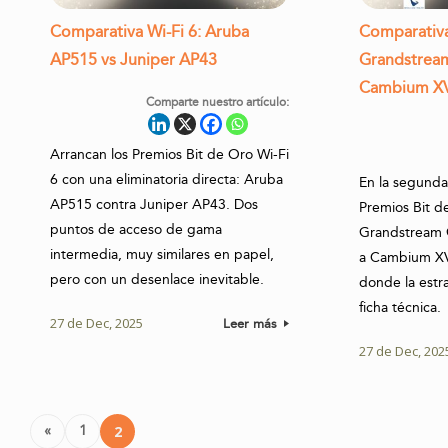
Comparativa Wi-Fi 6: Aruba
Comparativa
AP515 vs Juniper AP43
Grandstrea
Cambium X
Comparte nuestro artículo:
Arrancan los Premios Bit de Oro Wi-Fi
6 con una eliminatoria directa: Aruba
En la segunda 
AP515 contra Juniper AP43. Dos
Premios Bit d
puntos de acceso de gama
Grandstream
intermedia, muy similares en papel,
a Cambium XV
pero con un desenlace inevitable.
donde la estr
ficha técnica.
27 de Dec, 2025
Leer más
27 de Dec, 202
Post navigation
«
1
2