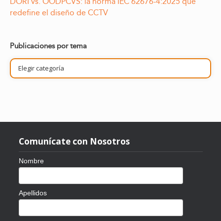
DORI vs. OODPCVS: la norma IEC 62676-4:2025 que
redefine el diseño de CCTV
Publicaciones por tema
Publicaciones
por
tema
Comunícate con Nosotros
Nombre
Apellidos