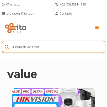
Skip
Whatsapp
+52 (55) 5531-1288
to
content
proyectos@ita.tech
Contacto
value