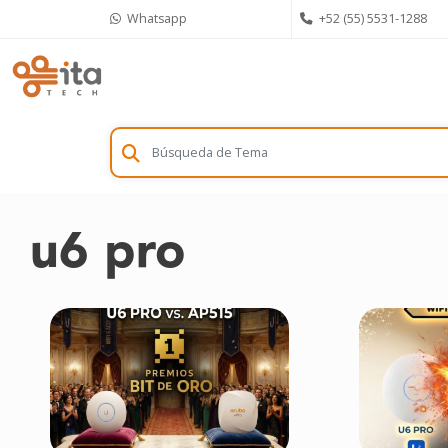
Skip
Whatsapp
+52 (55) 5531-1288
to
content
u6 pro