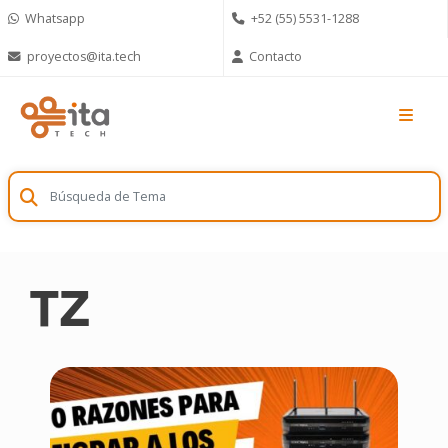
Skip
Whatsapp
+52 (55) 5531-1288
to
content
proyectos@ita.tech
Contacto
TZ