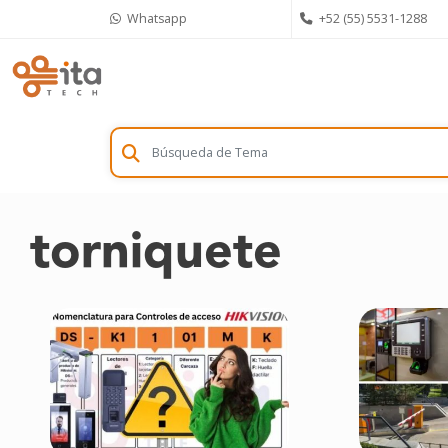
Skip
Whatsapp
+52 (55) 5531-1288
to
content
torniquete