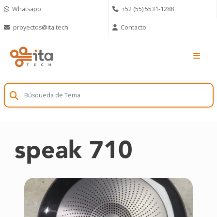
Skip
Whatsapp
+52 (55) 5531-1288
to
content
proyectos@ita.tech
Contacto
speak 710