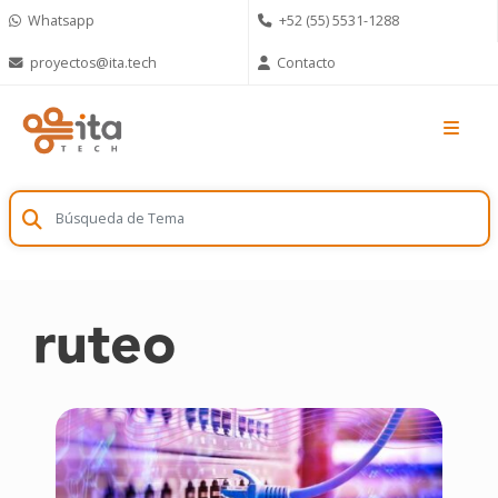
Skip
Whatsapp
+52 (55) 5531-1288
to
content
proyectos@ita.tech
Contacto
ruteo