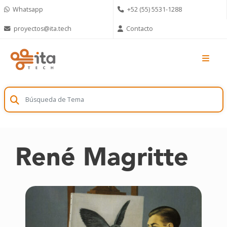
Skip
Whatsapp
+52 (55) 5531-1288
to
content
proyectos@ita.tech
Contacto
René Magritte