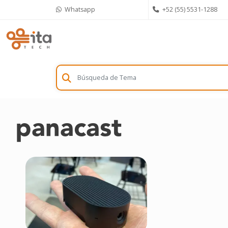
Skip
Whatsapp
+52 (55) 5531-1288
to
content
panacast