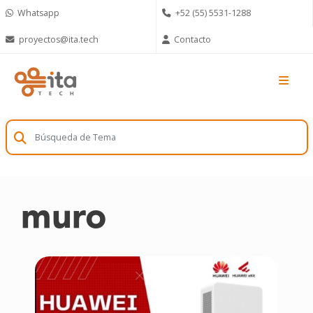
Skip
Whatsapp
+52 (55) 5531-1288
to
content
proyectos@ita.tech
Contacto
muro