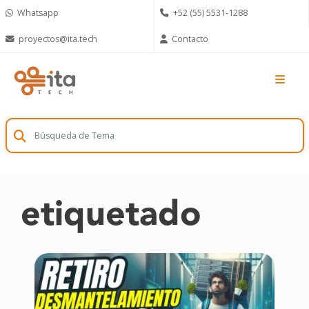
Skip
Whatsapp
+52 (55) 5531-1288
to
content
proyectos@ita.tech
Contacto
etiquetado