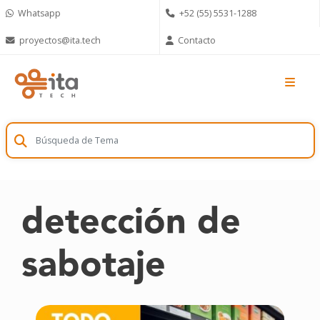
Skip
Whatsapp
+52 (55) 5531-1288
to
content
proyectos@ita.tech
Contacto
detección de
sabotaje