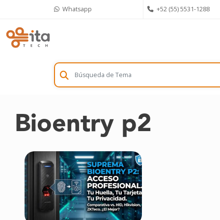
Skip
Whatsapp
+52 (55) 5531-1288
to
content
Bioentry p2