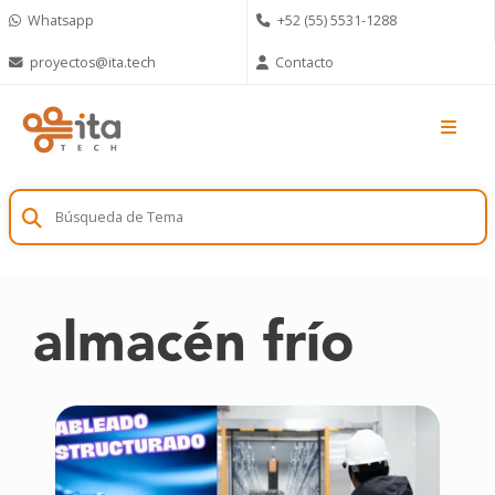
Skip
Whatsapp
+52 (55) 5531-1288
to
content
proyectos@ita.tech
Contacto
almacén frío