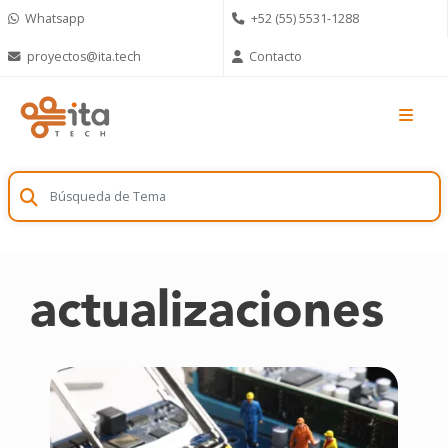
Skip
Whatsapp
+52 (55) 5531-1288
to
content
proyectos@ita.tech
Contacto
actualizaciones