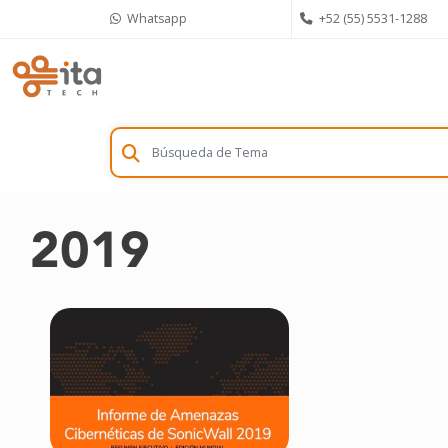
Skip
Whatsapp
+52 (55) 5531-1288
to
content
2019