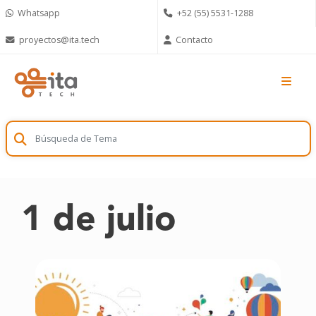
Skip
Whatsapp
+52 (55) 5531-1288
to
content
proyectos@ita.tech
Contacto
1 de julio